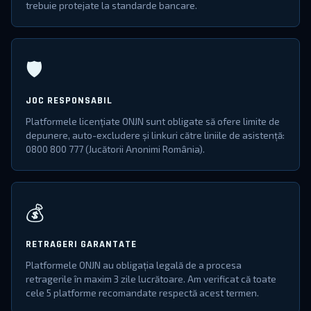
trebuie protejate la standarde bancare.
🛡️
JOC RESPONSABIL
Platformele licențiate ONJN sunt obligate să ofere limite de
depunere, auto-excludere și linkuri către liniile de asistență:
0800 800 777 (Jucătorii Anonimi România).
💰
RETRAGERI GARANTATE
Platformele ONJN au obligația legală de a procesa
retragerile în maxim 3 zile lucrătoare. Am verificat că toate
cele 5 platforme recomandate respectă acest termen.