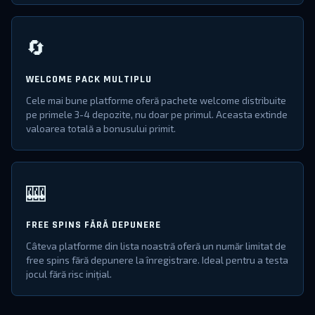
🔄
WELCOME PACK MULTIPLU
Cele mai bune platforme oferă pachete welcome distribuite
pe primele 3-4 depozite, nu doar pe primul. Aceasta extinde
valoarea totală a bonusului primit.
🎰
FREE SPINS FĂRĂ DEPUNERE
Câteva platforme din lista noastră oferă un număr limitat de
free spins fără depunere la înregistrare. Ideal pentru a testa
jocul fără risc inițial.