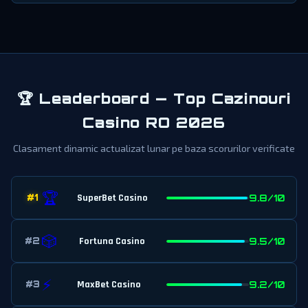
🏆 Leaderboard — Top Cazinouri
Casino RO 2026
Clasament dinamic actualizat lunar pe baza scorurilor verificate
🏆
SuperBet Casino
#1
9.8/10
🎲
Fortuna Casino
#2
9.5/10
⚡
MaxBet Casino
#3
9.2/10