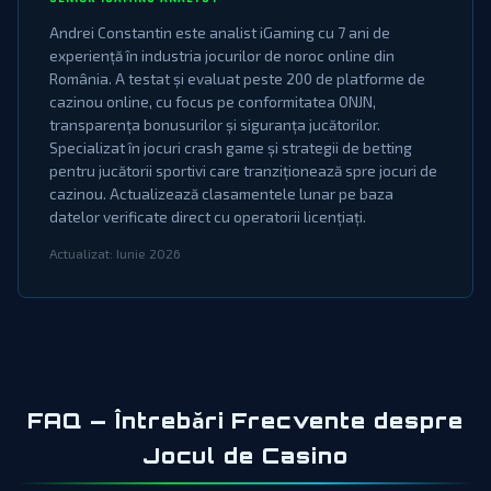
Andrei Constantin este analist iGaming cu 7 ani de
experiență în industria jocurilor de noroc online din
România. A testat și evaluat peste 200 de platforme de
cazinou online, cu focus pe conformitatea ONJN,
transparența bonusurilor și siguranța jucătorilor.
Specializat în jocuri crash game și strategii de betting
pentru jucătorii sportivi care tranziționează spre jocuri de
cazinou. Actualizează clasamentele lunar pe baza
datelor verificate direct cu operatorii licențiați.
Actualizat: Iunie 2026
FAQ — Întrebări Frecvente despre
Jocul de Casino