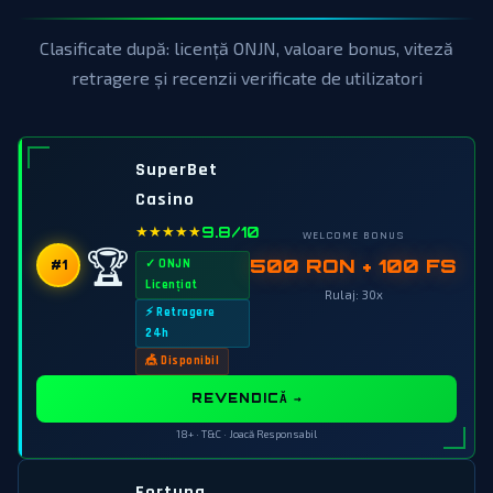
Clasificate după: licență ONJN, valoare bonus, viteză
retragere și recenzii verificate de utilizatori
SuperBet
Casino
★★★★★
9.8/10
WELCOME BONUS
🏆
500 RON + 100 FS
#1
✓ ONJN
Licențiat
Rulaj: 30x
⚡ Retragere
24h
🎪 Disponibil
REVENDICĂ →
18+ · T&C · Joacă Responsabil
Fortuna