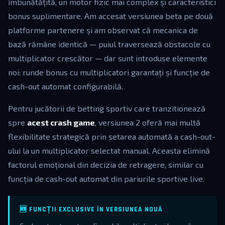
îmbunătățită, un motor fizic mai complex și caracteristici
bonus suplimentare. Am accesat versiunea beta pe două
platforme partenere și am observat că mecanica de
bază rămâne identică — puiul traversează obstacole cu
multiplicator crescător — dar sunt introduse elemente
noi: runde bonus cu multiplicatori garantați și funcție de
cash-out automat configurabilă.
Pentru jucătorii de betting sportiv care tranzitionează
spre
acest crash game
, versiunea 2 oferă mai multă
flexibilitate strategică prin setarea automată a cash-out-
ului la un multiplicator selectat manual. Aceasta elimină
factorul emoțional din decizia de retragere, similar cu
funcția de cash-out automat din pariurile sportive live.
🆕 FUNCȚII EXCLUSIVE ÎN VERSIUNEA NOUĂ