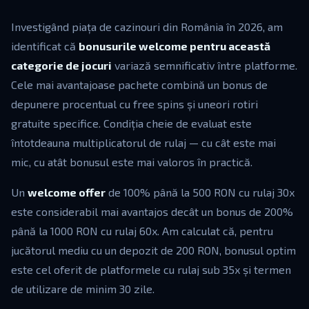
Investigând piața de cazinouri din România în 2026, am
identificat că
bonusurile welcome pentru această
categorie de jocuri
variază semnificativ între platforme.
Cele mai avantajoase pachete combină un bonus de
depunere procentual cu free spins și uneori rotiri
gratuite specifice. Condiția cheie de evaluat este
întotdeauna multiplicatorul de rulaj — cu cât este mai
mic, cu atât bonusul este mai valoros în practică.
Un
welcome offer
de 100% până la 500 RON cu rulaj 30x
este considerabil mai avantajos decât un bonus de 200%
până la 1000 RON cu rulaj 60x. Am calculat că, pentru
jucătorul mediu cu un depozit de 200 RON, bonusul optim
este cel oferit de platformele cu rulaj sub 35x și termen
de utilizare de minim 30 zile.