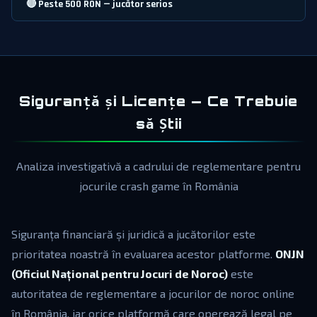
🔴 Peste 500 RON — jucător serios
Siguranță și Licențe — Ce Trebuie
să Știi
Analiza investigativă a cadrului de reglementare pentru
jocurile crash game în România
Siguranța financiară și juridică a jucătorilor este
prioritatea noastră în evaluarea acestor platforme.
ONJN
(Oficiul Național pentru Jocuri de Noroc)
este
autoritatea de reglementare a jocurilor de noroc online
în România, iar orice platformă care operează legal pe